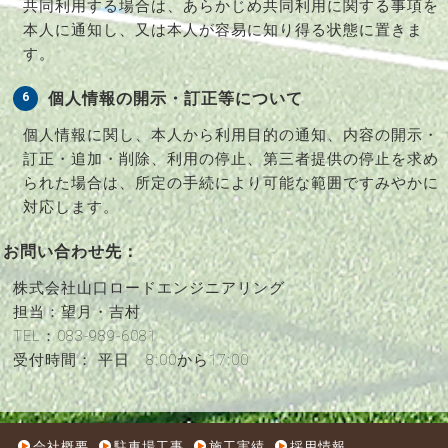
共同利用する場合は、あらかじめ共同利用に関する事項を
本人に通知し、又は本人が容易に知り得る状態に置きま
す。
個人情報の開示・訂正等について
個人情報に関し、本人から利用目的の通知、内容の開示・
訂正・追加・削除、利用の停止、第三者提供の停止を求め
られた場合は、所定の手続により可能な範囲ですみやかに
対応します。
お問い合わせ先：
株式会社山口ロードエンジニアリング
担当：望月・吉村
TEL：083-989-6081
受付時間： 平日 8:00から17:00
会社概要
駐車場工事
施工実績
採用情報